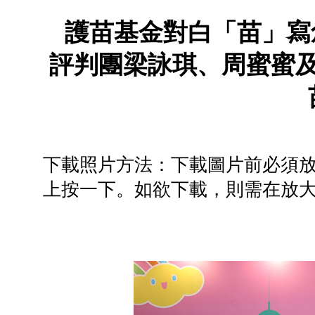
護苗基金對白「苗」寫
評判團梁詠琪、周蜜蜜
下載照片方法：下載圖片前必須
上按一下。如欲下載，則需在放