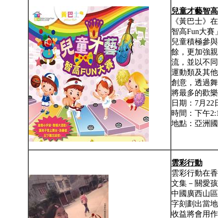
兒童才藝智高
《黃巴士》在
智高Fun大
兒童積極參與
餘，更加強親
流，並以不同
運動類及其他
創意，透過舞
將最多的歡樂
日期：7月2
時間：下午2:15
地點：亞洲國際
雲彩行動
雲彩行動在香
文集－關愛孩
中國廣西山區
字刻劃出當地
收益將會用作