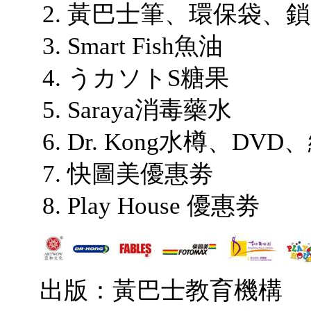
黃巴士筆、環保袋、鎖
Smart
うカソトS糖果
Sara
Dr. Kong水樽、DV
快圖
Play House 優惠劵
出版：黃巴士教育機