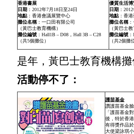
香港書展
優質生活博
日期
：2012年7月18日至24日
日期
：201
地點
：香港會議展覽中心
地點
：香港
攤位名稱
：一口田有限公司
攤位名稱
：
（黃巴士教育機構）
（黃巴士教
攤位編號
：Hall1B – D08，Hall 3B – C28
攤位編號
：H
（共5個攤位）
（共2個攤
是年，黃巴士教育機構攤
活動停不了：
護苗基金
讚護苗基金臉
「護苗基金對
後，特於香港
有得獎作品於
大使梁詠琪小