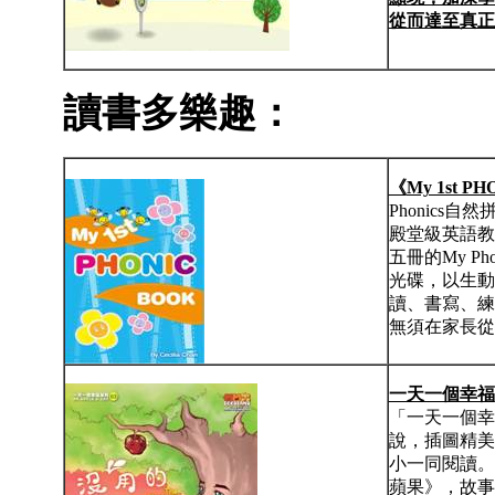
從而達至真正
讀書多樂趣：
《
My 1st P
Phonics
殿堂級英語教育專
五冊的My Ph
光碟，以生動
讀、書寫、練
無須在家長從旁
一天一個幸福
「一天一個幸
說，插圖精美
小一同閱讀。
蘋果》，故事