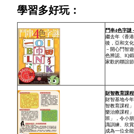
學習多好玩：
鬥串4
色字謎
繼去年《香港
後，亞和文化
－開心鬥智遊
色辨認、IQ
家歡的聯誼節目
財智教育課
程
財智基地今年
智教育課程」
樂治療課程」
班」，令小朋
識訓練、欣賞
成為一位全能