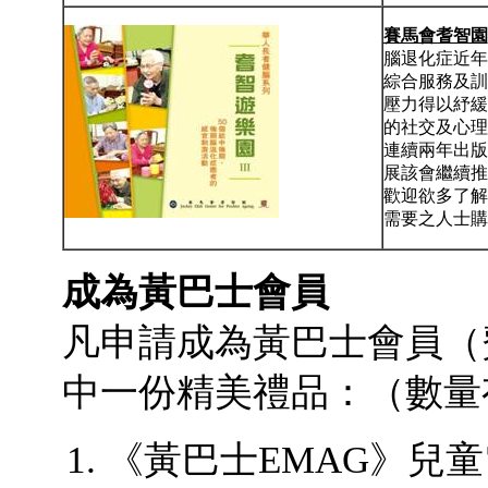
賽馬會耆智園
腦退化症近年
綜合服務及訓
壓力得以紓緩
的社交及心理
連續兩年出版
展該會繼續推
歡迎欲多了解
需要之人士購
成為黃巴士會員
凡申請成為黃巴士會員（
中一份精美禮品：（數量
《黃巴士EMAG