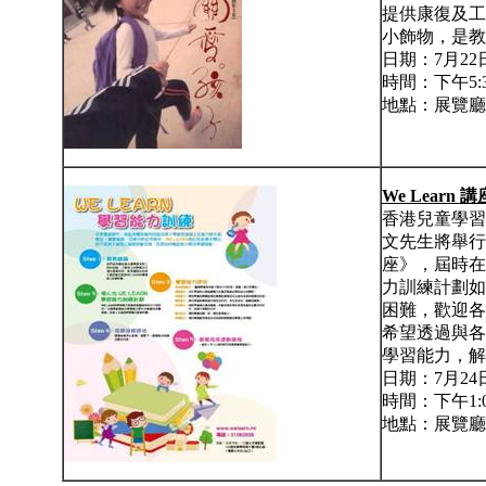
提供康復及工
小飾物，是教
日期：7月2
時間：下午5:30
地點：展覽廳
We Learn
講
香港兒童學習
文先生將舉行
座》，屆時在
力訓練計劃如
困難，歡迎各
希望透過與各
學習能力，解
日期：7月2
時間：下午1:00
地點：展覽廳