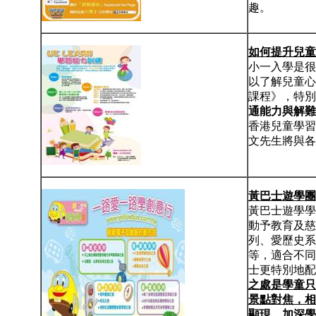
趣。
如何提升兒童
小一入學是很多
以了解兒童心
課程》，特別
通能力與解難
香港兒童學習
文先生將與各
黃巴士遊學團
黃巴士遊學學
動予教育及慈
列、愛歷史系
等，適合不同
士更特別地配
之處是學童只
景點對焦，相
顯現，加深學