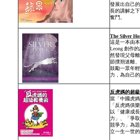
發展出自己的
長的講解之下
奮鬥。
The Silver Ho
這是一本由本地的
Leong 創作
然發現父母離
節撲朔迷離、引
鼓勵一眾年輕
力，為自己的
反虎媽的超級
當「中國虎媽
「反虎媽俱樂
以「健康成長
力」、「爭取
競爭力」為題
立一生一世的