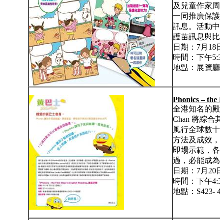
及兒童作家周
一同推廣保護
訊息。活動中
護苗訊息與比
日期：7月1
時間：下午5:30
地點：展覽廳
Phonics – the 
全港知名的殿堂級
Chan 將
風行全球數十年
方法及成效，
即場示範，各
過，必能成為
日期：7月2
時間：下午4:30
地點：S423-