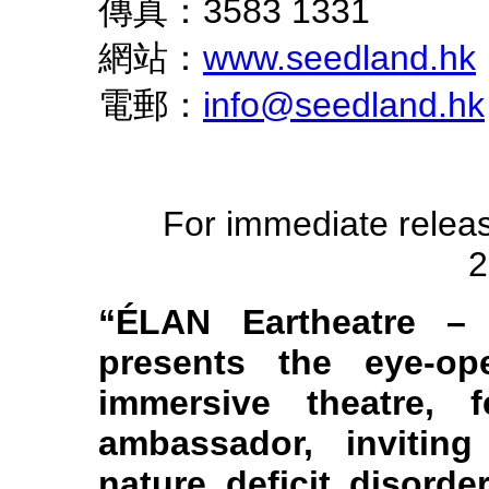
傳真：3583 1331
網站：
www.seedland.hk
電郵：
info@seedland.hk
For immed
23 Sep
“ÉLAN Eartheatre –
presents the eye-op
immersive theatre, 
ambassador, inviting
nature deficit disorde