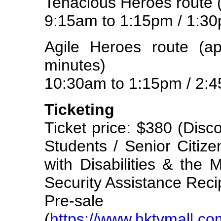
Tenacious Heroes route 
9:15am to 1:15pm / 1:3
Agile Heroes route (a
minutes)
10:30am to 1:15pm / 2:
Ticketing
Ticket price: $380 (Disco
Students / Senior Citiz
with Disabilities & the
Security Assistance Reci
Pre-sale
(
https://www.hktvmall.c