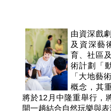
由資深戲
及資深藝
育、社區
術計劃「
「大地藝術
概念，其
將於12月中隆重舉行，
開一趟結合自然玩樂與表