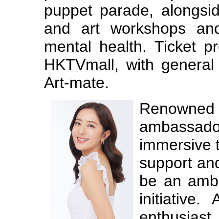
puppet parade, alongsid
and art workshops and
mental health. Ticket p
HKTVmall, with general
Art-mate.
Renowned
ambassado
immersive t
support and
be an ambas
initiative
enthusiast,