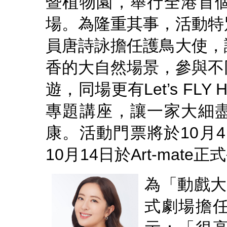
暨植物園，舉行全港首
場。為隆重其事，活動特
員唐詩詠擔任護鳥大使，
香的大自然場景，參與不
遊，同場更有Let’s FL
專題講座，讓一家大細
康。活動門票將於10月4
10月14日於Art-mate
為「動戲大
式劇場擔